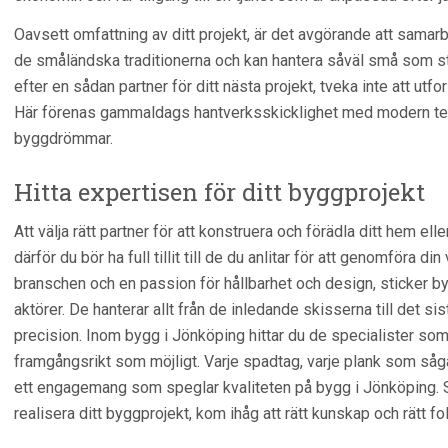
Oavsett omfattning av ditt projekt, är det avgörande att samar
de småländska traditionerna och kan hantera såväl små som s
efter en sådan partner för ditt nästa projekt, tveka inte att utfo
Här förenas gammaldags hantverksskicklighet med modern tekni
byggdrömmar.
Hitta expertisen för ditt byggprojekt
Att välja rätt partner för att konstruera och förädla ditt hem elle
därför du bör ha full tillit till de du anlitar för att genomföra
branschen och en passion för hållbarhet och design, sticker by
aktörer. De hanterar allt från de inledande skisserna till det
precision. Inom bygg i Jönköping hittar du de specialister som 
framgångsrikt som möjligt. Varje spadtag, varje plank som såg
ett engagemang som speglar kvaliteten på bygg i Jönköping. S
realisera ditt byggprojekt, kom ihåg att rätt kunskap och rätt fo