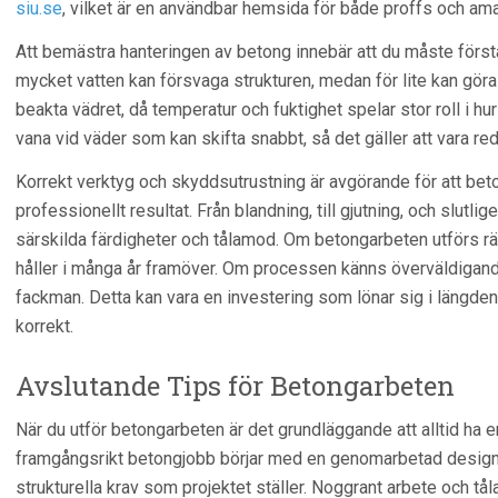
siu.se
, vilket är en användbar hemsida för både proffs och am
Att bemästra hanteringen av betong innebär att du måste först
mycket vatten kan försvaga strukturen, medan för lite kan göra 
beakta vädret, då temperatur och fuktighet spelar stor roll i hu
vana vid väder som kan skifta snabbt, så det gäller att vara red
Korrekt verktyg och skyddsutrustning är avgörande för att beto
professionellt resultat. Från blandning, till gjutning, och slutli
särskilda färdigheter och tålamod. Om betongarbeten utförs rät
håller i många år framöver. Om processen känns överväldigande, 
fackman. Detta kan vara en investering som lönar sig i längden
korrekt.
Avslutande Tips för Betongarbeten
När du utför betongarbeten är det grundläggande att alltid ha en 
framgångsrikt betongjobb börjar med en genomarbetad design 
strukturella krav som projektet ställer. Noggrant arbete och tå