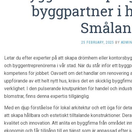
byggpartner i h
Smålan
25 FEBRUARY, 2025
BY
ADMI
Letar du efter experter på att skapa drömhem eller kontorsb
och byggentreprenörerna i vår stad. När du står inför ett byggproj
kompetens för jobbet. Oavsett om det handlar om renovering av 
uppförande av ett helt nytt hus, krävs det en skicklig byggfirma
verklighet. I den pulserande knutpunkten för handel och indus
blomstrar, finns denna expertis tillgänglig.
Med en djup förståelse för lokal arkitektur och ett öga för deta
att skapa hållbara och estetiskt tilltalande konstruktioner. Der
kvalitet och innovation. Att anlita en byggfirma från området inn
ekonomin och får tillgång till en tjänst som är anpassad efter j