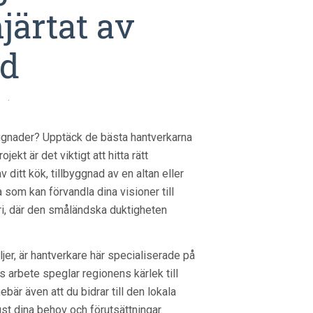
järtat av
d
N
·
yggnader? Upptäck de bästa hantverkarna
ekt är det viktigt att hitta rätt
ditt kök, tillbyggnad av en altan eller
 som kan förvandla dina visioner till
tri, där den småländska duktigheten
ljer, är hantverkare här specialiserade på
as arbete speglar regionens kärlek till
ebär även att du bidrar till den lokala
ust dina behov och förutsättningar.