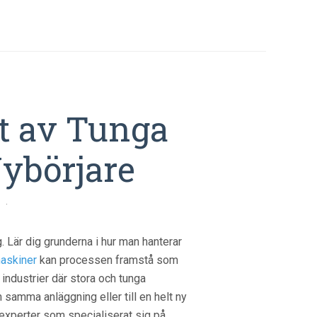
tt av Tunga
ybörjare
·
g. Lär dig grunderna i hur man hanterar
maskiner
kan processen framstå som
ndustrier där stora och tunga
samma anläggning eller till en helt ny
a experter som specialiserat sig på