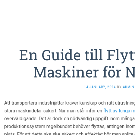
En Guide till Fly
Maskiner för N
14 JANUARY, 2024
BY
ADMIN
Att transportera industrijättar kräver kunskap och rätt utrustnin
stora maskindelar säkert. När man står inför en
flytt av tunga 
överväldigande. Det är dock en nödvändig uppgift inom många i
produktionssystem regelbundet behöver flyttas, antingen inom 
plats. För att detta ska ske säkert och effektivt bör man anlit