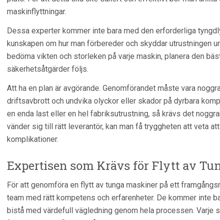
maskinflyttningar.
Dessa experter kommer inte bara med den erforderliga tyngdly
kunskapen om hur man förbereder och skyddar utrustningen u
bedöma vikten och storleken på varje maskin, planera den bästa r
säkerhetsåtgärder följs.
Att ha en plan är avgörande. Genomförandet måste vara noggran
driftsavbrott och undvika olyckor eller skador på dyrbara kompo
en enda last eller en hel fabriksutrustning, så krävs det nogg
vänder sig till rätt leverantör, kan man få tryggheten att veta a
komplikationer.
Expertisen som Krävs för Flytt av T
För att genomföra en flytt av tunga maskiner på ett framgångsrikt
team med rätt kompetens och erfarenheter. De kommer inte bara
bistå med värdefull vägledning genom hela processen. Varje ste